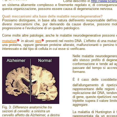
Come descritto in
http://www.scien
un sistema altamente complesso e finemente regolato e, di conseguenza, t
questa organizzazione, possono essere causa di degenerazione nervosa.
Quali meccanismi alla base delle malattie neurodegenerative?
Possiamo distinguere, in base alla natura dell'evento responsabile dell'i
diversi meccanismi che, pur derivando da cause diverse, possono mol
progressione e l’evoluzione di un quadro patologico.
Come molte altre patologie, anche le malattie neurodegenerative possono 
mutazioni
in alcuni
geni
presenti nel nostro DNA. L'effetto di una mutaz
una proteina, oppure generare proteine alterate, malfunzionanti o persino to
interessato e dal tipo di cellula in cui esse si verificano.
Nelle malattie neurodegenera
allo stesso profilo di dege
conformazione e tende ad aggr
passare del tempo si accresc
formano.
È il caso delle cosiddette 
dall'allungamento di ripeti
rappresentano delle regioni
replicazione del DNA, tendono
di gene, queste ripetizioni no
triplette supera il valore lim
aggregare.
Fig. 3:
Differenze anatomiche tra
sezioni di cervello: a sinistra un
La malattia di Huntington è f
cervello affetto da Alzheimer, a destra
rappresentata da un eccess