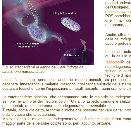
prodotti indes
dell’Ossigeno)
molecole antio
ROS potrebbero 
di eliminarli c
membrane, al D
Anche alteraz
della neurodeg
oppure proteine
Infine, un ruo
cui la cellula 
“
apoptosi
cel
neurodegenera
Fig. 6:
Meccanismi di danno cellulare indotto da
spiega la perdi
alterazione mitocondriale
tecniche di ri
In realtà la ricerca, servendosi anche di modelli animali, sta portando al
degenera innescando la malattia. Nascono, così teorie sul ruolo del sistem
sostanze tossiche, come l’esposizione a metalli pesanti, traumi cranici e co
Le caratteristiche principali che accomunano tutte le malattie neurodegener
sempre nella morte dei neuroni colpiti. Un altro aspetto comune è senza du
sperimentali, rende il percorso neurodegenerativo irreversibile.
Tuttavia, come già detto, le forme cliniche che possono derivare da tali pro
e dalle cause che la scatenano.
Molto spesso la malattia neurodegenerativa può essere considerata com
maggior parte delle persone colpite sono, per l’appunto, anziane.