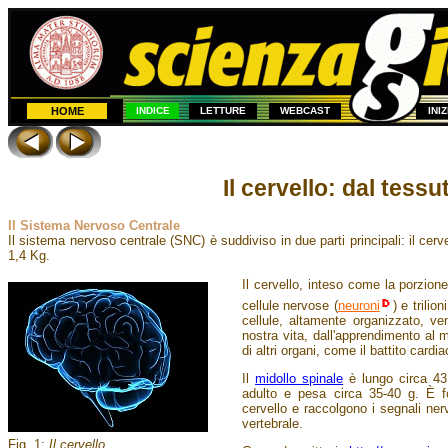
HOME
INDICE
LETTURE
WEBCAST
INI
Il cervello: dal tess
Il Sistema Nervoso Centrale
Il sistema nervoso centrale (SNC) è suddiviso in due parti principali: il cer
1,4 Kg.
Il cervello, inteso come la porzione
cellule nervose (
neuroni
) e trili
cellule, altamente organizzato, ve
nostra vita, dall'apprendimento al 
di altri organi, come il battito cardi
Il
midollo spinale
è lungo circa 43
adulto e pesa circa 35-40 g. È f
cervello e raccolgono i segnali ner
vertebrale.
Fig. 1:
Il cervello