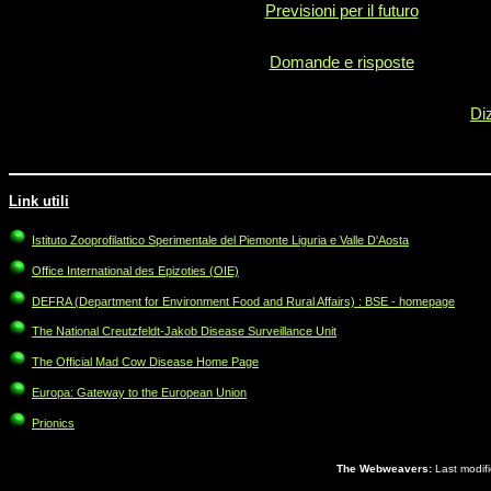
Previsioni per il futuro
Domande e risposte
Di
Link utili
Istituto Zooprofilattico Sperimentale del Piemonte Liguria e Valle D'Aosta
Office International des Epizoties (OIE)
DEFRA (Department for Environment Food and Rural Affairs) : BSE - homepage
The National Creutzfeldt-Jakob Disease Surveillance Unit
The Official Mad Cow Disease Home Page
Europa: Gateway to the European Union
Prionics
The Webweavers:
Last modif