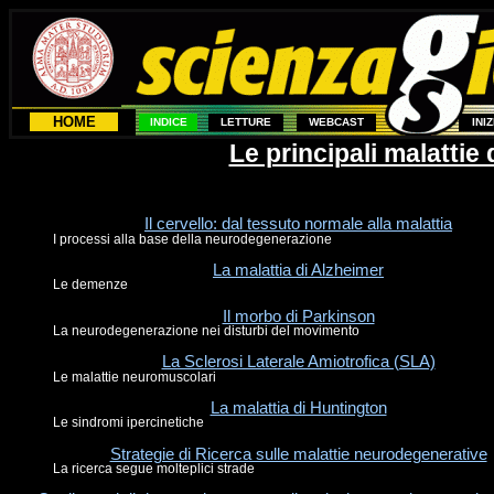
HOME
INDICE
LETTURE
WEBCAST
INI
Le principali malattie
Il cervello: dal tessuto normale alla malattia
I processi alla base della neurodegenerazione
La malattia di Alzheimer
Le demenze
Il morbo di Parkinson
La neurodegenerazione nei disturbi del movimento
La Sclerosi Laterale Amiotrofica (SLA)
Le malattie neuromuscolari
La malattia di Huntington
Le sindromi ipercinetiche
Strategie di Ricerca sulle malattie neurodegenerative
La ricerca segue molteplici strade