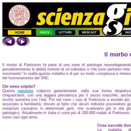
HOME
INDICE
LETTURE
WEBCAST
INI
Il morbo 
Il morbo di Parkinson fa parte di una serie di patologie neurodegenerat
prevalentemente le abilità motorie di un individuo e che sono pertanto note
movimento” In realtà questa malattia è di per se molto complessa e interess
del funzionamento del SNC.
Chi viene colpito?
Questa
patologia
colpisce generalmente, nella sua forma idiopatica,
cinquant'anni, con una leggera prevalenza per il sesso maschile; anche
rischio aumenta con l’età. Più rari sono i casi di Parkinson a esordio più
associato a familiarità, dovuto al fatto che alcuni individui possiedono gi
mutazioni causative in determinati geni, che scatenano già in età gio
patologico. Attualmente in Italia ci sono più di 200.000 malati di Parkinson
nuovi casi ogni anno.
Cosa succede dura
La malattia d