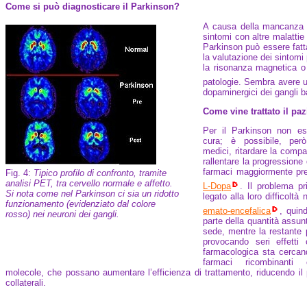
Come si può diagnosticare il Parkinson?
A causa della mancanza d
sintomi con altre malattie
Parkinson può essere fatt
la valutazione dei sintomi
la risonanza magnetica o 
patologie. Sembra avere un
dopaminergici dei gangli b
Come vine trattato il pa
Per il Parkinson non es
cura; è possibile, però
medici, ritardare la compa
rallentare la progressione 
farmaci maggiormente pres
Fig. 4:
Tipico profilo di confronto, tramite
analisi PET, tra cervello normale e affetto.
L-Dopa
. Il problema pr
Si nota come nel Parkinson ci sia un ridotto
legato alla loro difficoltà
funzionamento (evidenziato dal colore
emato-encefalica
, quin
rosso) nei neuroni dei gangli.
parte della quantità assunt
sede, mentre la restante 
provocando seri effetti c
farmacologica sta cercan
farmaci ricombinanti
molecole, che possano aumentare l’efficienza di trattamento, riducendo il pi
collaterali.