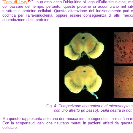
“
Corpi di Lewy
”. In questo caso l’ubiquitina si lega all’alfa-sinucleina, 
col passare del tempo, pertanto, queste proteine si accumulano nel cit
strutture e proteine cellulari. Questa alterazione del funzionamento può
codifica per l’alfa-sinucleina, oppure essere conseguenza di altri mecc
degradazione delle proteine.
Fig. 4:
Comparizone anatomica e al microscopio subs
con uno affetto (in basso). Sulla destra si not
Ma questo rappresenta solo uno dei meccanismi patogenetici; in realtà in mo
Con la scoperta di geni che risultano mutati in pazienti affetti da questa 
cellulare.