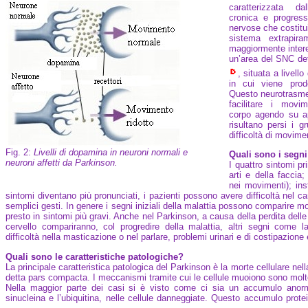
caratterizzata da
cronica e progress
nervose che costitu
sistema extrapira
maggiormente intere
un’area del SNC de
, situata a livello
in cui viene prod
Questo neurotrasmet
facilitare i movim
corpo agendo su app
risultano persi i g
difficoltà di movime
Fig. 2:
Livelli di dopamina in neuroni normali e
Quali sono i segni
neuroni affetti da Parkinson.
I quattro sintomi pr
arti e della faccia;
nei movimenti); in
sintomi diventano più pronunciati, i pazienti possono avere difficoltà nel c
semplici gesti. In genere i segni iniziali della malattia possono comparire mo
presto in sintomi più gravi. Anche nel Parkinson, a causa della perdita dell
cervello compariranno, col progredire della malattia, altri segni come 
difficoltà nella masticazione o nel parlare, problemi urinari e di costipazione
Quali sono le caratteristiche patologiche?
La principale caratteristica patologica del Parkinson è la morte cellulare nell
detta pars compacta. I meccanismi tramite cui le cellule muoiono sono moltepl
Nella maggior parte dei casi si è visto come ci sia un accumulo anorma
sinucleina e l’ubiquitina, nelle cellule danneggiate. Questo accumulo prote