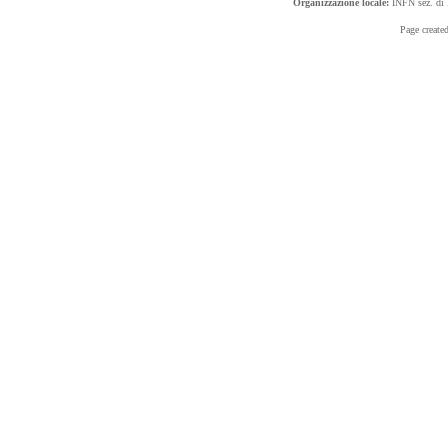
Organizzazione locale:
INFN sez. di 
Page create