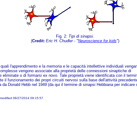
Fig. 2:
Tipi di sinapsi.
(
Credit:
Eric H. Chudler - "
Neuroscience for kids
"
)
 quali l'apprendimento e la memoria e le capacità intellettive individuali venga
i complesse vengono associate alla proprietà delle connessioni sinaptiche di
ere eliminate o di formarsi ex novo. Tale proprietà viene identificata con il termi
e il funzionamento dei propri circuiti nervosi sulla base dell'attività precedent
ta da Donald Hebb nel 1949 (da qui il termine di sinapsi Hebbiana per indicare
modified 08/27/2014 09:15:57