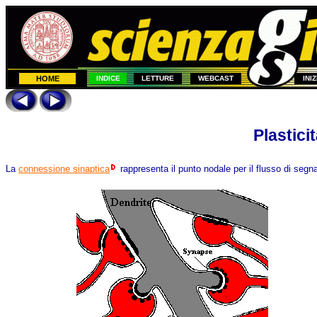
HOME
INDICE
LETTURE
WEBCAST
INI
Plastici
La
connessione sinaptica
rappresenta il punto nodale per il flusso di segnal