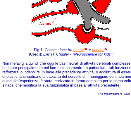
Fig.1:
Connessione fra
assoni
e
dendriti
.
(
Credit:
Eric H. Chudler - "
Neuroscience for kids
"
)
Non meraviglia quindi che oggi le basi neurali di attività cerebrali complesse
ricercate principalmente nel loro funzionamento. In particolare, tali funzion
rafforzarsi o indebolirsi in base alla precedente attività, o addirittura di ess
di plasticità sinaptica e la capacità del cervello di rimaneggiare continuament
quindi dell'esperienza, è stata teorizzata in forma completa per la prima vol
sinapsi che modifica la sua funzionalità in base all'attività precedente).
The Webweavers:
Last 