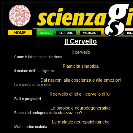
HOME
INDICE
LETTURE
WEBCAST
INI
Il Cervello
Il cervello
Come è fatto e come funziona
Plasticità sinaptica
Il motore dell'intelligenza
Dai neuroni alla coscienza e alle emozioni
La materia della mente
Il cervello di lei e il cervello di lui
Fatti e pregiudizi
Le patologie neurodegenerative
Bomba ad orologeria della civilizzazione?
Le malattie neuropsichiatriche
Morbus sine materia