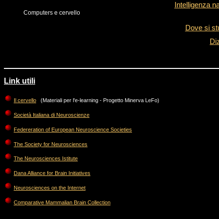
Intelligenza na
Computers e cervello
Dove si stu
Di
Link utili
Il cervello
(Materiali per l'e-learning - Progetto Minerva LeFo)
Società Italiana di Neuroscienze
Federeration of European Neuroscience Societies
The Society for Neurosciences
The Neurosciences Istitute
Dana Alliance for Brain Initiatives
Neurosciences on the Internet
Comparative Mammalian Brain Collection