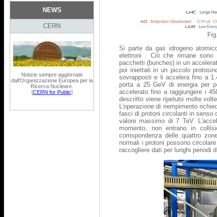
NEWS
CERN
Fig
Si parte da gas idrogeno atomico
elettroni . Ciò che rimane sono n
pacchetti (bunches) in un accelera
poi iniettati in un piccolo protosi
Notizie sempre aggiornate
sovrapposti e li accelera fino a 1
dall'Organizzazione Europea per la
porta a 25 GeV di energia per po
Ricerca Nucleare.
accelerato fino a raggiungere i 45
[
CERN for Public
]
descritto viene ripetuto molte volt
L'operazione di riempimento richied
fasci di protoni circolanti in senso
valore massimo di 7 TeV. L'accele
momento, non entrano in collisi
corrispondenza delle quattro zone 
normali i protoni possono circolar
raccogliere dati per lunghi periodi 