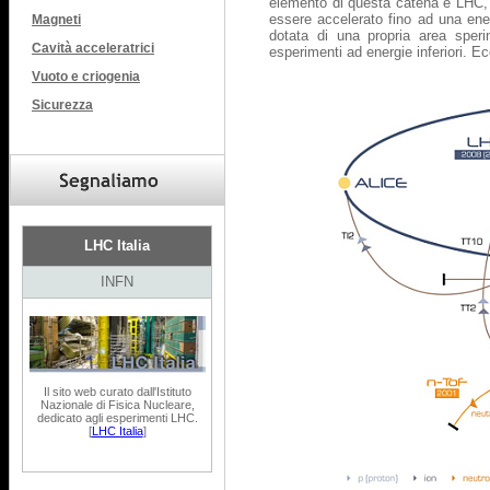
elemento di questa catena è LHC, n
essere accelerato fino ad una ener
Magneti
dotata di una propria area speri
Cavità acceleratrici
esperimenti ad energie inferiori. E
Vuoto e criogenia
Sicurezza
LHC Italia
INFN
Il sito web curato dall'Istituto
Nazionale di Fisica Nucleare,
dedicato agli esperimenti LHC.
[
LHC Italia
]