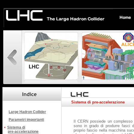
Sistema di pre-accelerazione
Large Hadron Collider
Parametri importanti
Il CERN possiede un complesso sis
sono in grado di produrre fasci d
•
Sistema di
proprio fascio nella macchina suc
pre-accelerazione