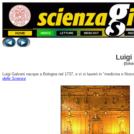
HOME
INDICE
LETTURE
WEBCAST
INI
Luigi
(Silv
Luigi Galvani nacque a Bologna nel 1737, e vi si laureò in "medicina e filosof
delle Scienze
.