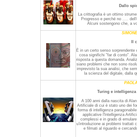
Dallo spi
La crittografia è un ottimo strume
Progresso e perché no ..... del
Alcuni sostengono che, a vol
SIMONE
Il 
È in un certo senso sorprendente 
cosa significhi "far di conto". A
risposta a questa domanda. Analizz
siano problemi che non sono risolu
imprevisto la sua analisi, che se
la scienza del digitale, dalla q
PAOL
Turing e intelligenza
A 100 anni dalla nascita di Alan 
Artificiale di cui è stato uno dei
forma di intelligenza paragonabil
applicative l'Intelligenza Artif
complessi e in grado di emulare p
u'introduzione ai problemi trattati
e filmati al riguardo e cercando