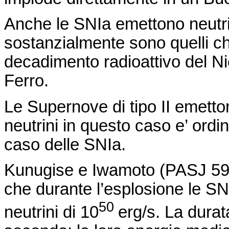
Anche le
SNIa
emettono neutri
sostanzialmente sono quelli 
decadimento radioattivo del Ni
Ferro.
Le Supernove di tipo II emetto
neutrini in questo caso
e’
ordin
caso delle
SNIa
.
Kunugise e
Iwamoto
(PASJ 59,
che durante l’esplosione le S
50
neutrini di 10
erg/s. La durat