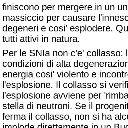
finiscono per mergere in un u
massiccio
per
causare l'innesc
degeneri e
cosi'
esplodere. Que
tutti attivi in natura.
Per le
SNIa
non
c'e'
collasso: 
condizioni di alta degenerazio
energia
cosi'
violento e incontr
l'esplosione. Il collasso
si verif
l'esplosione avviene per 'rimba
stella di neutroni. Se il progen
ferma il collasso, non si ha al
implode direttamente in un B