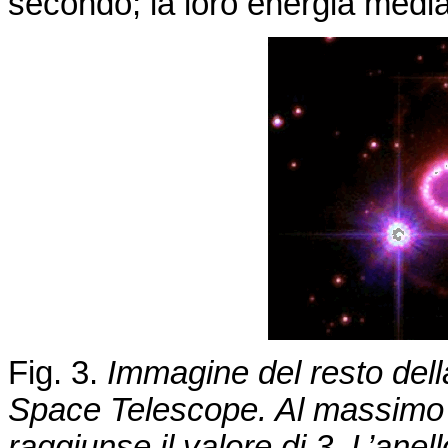
secondo; la loro energia medi
Fig. 3.
Immagine del resto dell
Space
Telescope
. Al massimo 
raggiunse il valore di
3
. L’anel