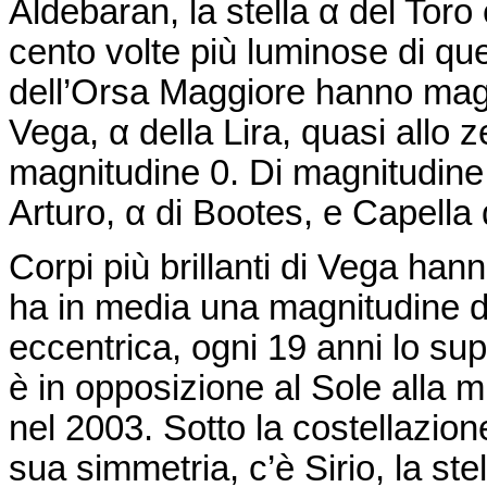
Aldebaran
, la stella α del Tor
cento volte più luminose di que
dell’Orsa Maggiore hanno mag
Vega, α della Lira, quasi allo z
magnitudine
0
. Di magnitudin
Arturo, α di
Bootes
, e Capella 
Corpi più brillanti di Vega ha
ha in media una magnitudine di
eccentrica, ogni
19
anni lo su
è in opposizione al Sole alla 
nel 2003. Sotto la costellazion
sua simmetria, c’è Sirio, la ste