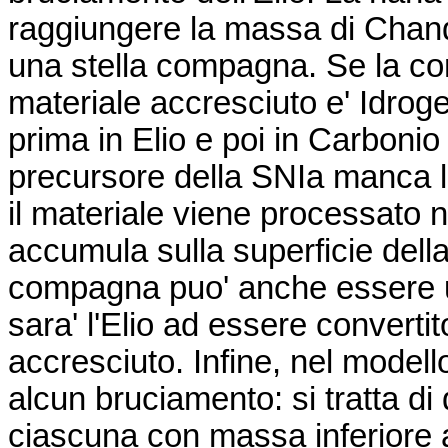
raggiungere la massa di
Chan
una stella compagna. Se la 
materiale accresciuto
e'
Idroge
prima in Elio e poi in Carboni
precursore della
SNIa
manca l'
il materiale viene processato
n
accumula sulla superficie dell
compagna
puo'
anche essere un
sara'
l'Elio
ad
essere converti
accresciuto. Infine, nel model
alcun bruciamento: si tratta d
ciascuna con massa inferiore 