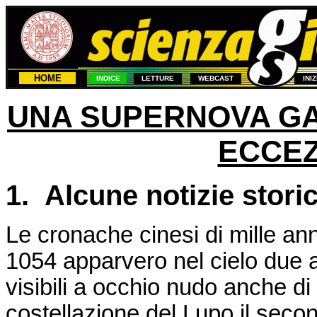
HOME
INDICE
LETTURE
WEBCAST
INI
UNA SUPERNOVA GA
ECCEZ
1. Alcune notizie stori
Le cronache cinesi di mille an
1054 apparvero nel cielo due a
visibili a occhio nudo anche di 
costellazione del Lupo il secon