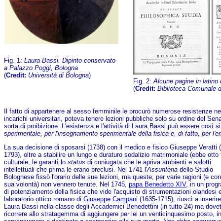
Fig. 1:
Laura Bassi. Dipinto conservato
a Palazzo Poggi, Bologna
(
Credit:
Università di Bologna
)
Fig. 2:
Alcune pagine in latino 
(
Credit:
Biblioteca Comunale de
Il fatto di appartenere al sesso femminile le procurò numerose resistenze ne
incarichi universitari, poteva tenere lezioni pubbliche solo su ordine del Se
sorta di proibizione. L'esistenza e l'attività di Laura Bassi può essere così
sperimentale, per l'insegnamento sperimentale della fisica e, di fatto, per l
La sua decisione di sposarsi (1738) con il medico e fisico Giuseppe Veratti 
1793), oltre a stabilire un lungo e duraturo sodalizio matrimoniale (ebbe otto f
culturale, le garantì lo
status
di coniugata che le apriva ambienti e salotti
intellettuali che prima le erano preclusi. Nel 1741 l'
Assunteria
dello Studio
Bolognese fissò l'orario delle sue lezioni, ma queste, per varie ragioni (e con
sua volontà) non vennero tenute. Nel 1745,
papa Benedetto XIV
, in un pro
di potenziamento della fisica che vide l'acquisto di strumentazioni olandesi 
laboratorio ottico romano di
Giuseppe Campani
(1635-1715), riuscì a inserire
Laura Bassi nella classe degli Accademici Benedettini (in tutto 24) ma dove
ricorrere allo stratagemma di aggiungere per lei un venticinquesimo posto, i