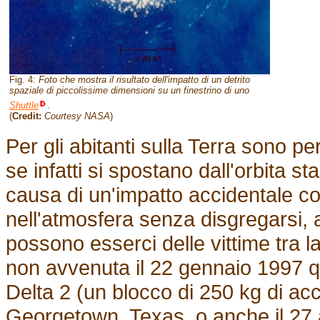
Fig. 4:
Foto che mostra il risultato dell'impatto di un detrito
spaziale di piccolissime dimensioni su un finestrino di uno
Shuttle
.
(
Credit:
Courtesy NASA
)
Per gli abitanti sulla Terra sono per
se infatti si spostano dall'orbita s
causa di un'impatto accidentale con 
nell'atmosfera senza disgregarsi, 
possono esserci delle vittime tra 
non avvenuta il 22 gennaio 1997 q
Delta 2 (un blocco di 250 kg di acc
Georgetown, Texas, o anche il 27 