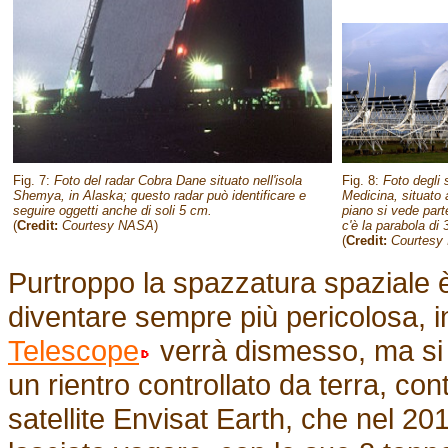
Fig. 7:
Foto del radar Cobra Dane situato nell'isola
Fig. 8:
Foto degli 
Shemya, in Alaska; questo radar può identificare e
Medicina, situato 
seguire oggetti anche di soli 5 cm.
piano si vede part
(
Credit:
Courtesy NASA
)
c'è la parabola di
(
Credit:
Courtesy
Purtroppo la spazzatura spaziale 
diventare sempre più pericolosa, in
Telescope
verrà dismesso, ma si 
un rientro controllato da terra, co
satellite Envisat Earth, che nel 2