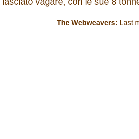
lasciato vagare, con le sue 8 tonne
The Webweavers:
Last m