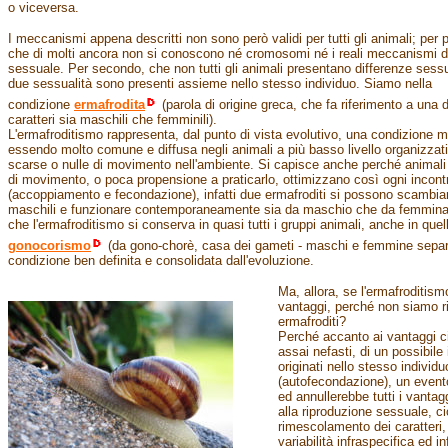
o viceversa.
I meccanismi appena descritti non sono però validi per tutti gli animali; per 
che di molti ancora non si conoscono né cromosomi né i reali meccanismi d
sessuale. Per secondo, che non tutti gli animali presentano differenze sessua
due sessualità sono presenti assieme nello stesso individuo. Siamo nella
condizione
ermafrodita
(parola di origine greca, che fa riferimento a una d
caratteri sia maschili che femminili).
L'ermafroditismo rappresenta, dal punto di vista evolutivo, una condizione mo
essendo molto comune e diffusa negli animali a più basso livello organizzat
scarse o nulle di movimento nell'ambiente. Si capisce anche perché animali
di movimento, o poca propensione a praticarlo, ottimizzano così ogni incontr
(accoppiamento e fecondazione), infatti due ermafroditi si possono scambia
maschili e funzionare contemporaneamente sia da maschio che da femmina.
che l'ermafroditismo si conserva in quasi tutti i gruppi animali, anche in quelli
gonocorismo
(da gono-chorè, casa dei gameti - maschi e femmine separ
condizione ben definita e consolidata dall'evoluzione.
Ma, allora, se l'ermafroditism
vantaggi, perché non siamo ri
ermafroditi?
Perché accanto ai vantaggi ci
assai nefasti, di un possibile
originati nello stesso individu
(autofecondazione), un event
ed annullerebbe tutti i vantagg
alla riproduzione sessuale, ci
rimescolamento dei caratteri, 
variabilità infraspecifica ed in