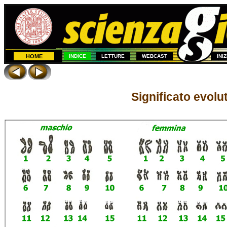
HOME
INDICE
LETTURE
WEBCAST
INI
Significato evolu