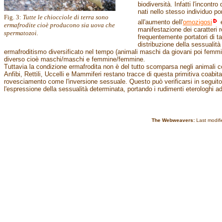
biodiversità. Infatti l'incontr
nati nello stesso individuo po
Fig. 3:
Tutte le chiocciole di terra sono
all'aumento dell'
omozigosi
e
ermafrodite cioè producono sia uova che
manifestazione dei caratteri 
spermatozoi.
frequentemente portatori di ta
distribuzione della sessualit
ermafroditismo diversificato nel tempo (animali maschi da giovani poi femmine
diverso cioè maschi/maschi e femmine/femmine.
Tuttavia la condizione ermafrodita non è del tutto scomparsa negli animali c
Anfibi, Rettili, Uccelli e Mammiferi restano tracce di questa primitiva coabi
rovesciamento come l'inversione sessuale. Questo può verificarsi in segui
l'espressione della sessualità determinata, portando i rudimenti eterologhi a
The Webweavers:
Last modif