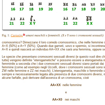
Fig. 1:
Cariotipi
umani maschili e femminili. (X e Y sono i cromosomi sessuali)
cromosomico? Dimezzano il loro corredo cromosomico, che nelle femmine sar
A+X (50%) e A+Y (50%). Quando due gameti, uovo e spermio, si incontrera
A+X e quindi nascerà un individuo AA+XX che sarà una femmina, oppure 
Le specie che presentano cromosomi sessuali diversi (e questo vuol dire ch
tutte) vengono definite "eterogametiche" e possono essere a eterogametia 
femminile a seconda che i due cromosomi sessuali diversi siano portati dai
femmine (come ad esempio negli Uccelli, dove i cromosomi sessuali sono ind
ZW nelle femmine e ZZ nei maschi). L'eterogametia, maschile o femminile c
sempre e necessariamente legata alla presenza di due cromosomi diversi, 
alcune farfalle, può derivare dall'assenza di un cromosoma, cioè
AA+XX
nelle femmine
e
AA+X0
nei maschi