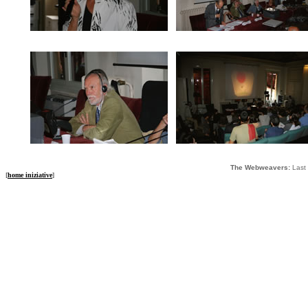
The Webweavers:
Last 
[
home iniziative
]