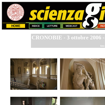
HOME
INDICE
LETTURE
WEBCAST
INI
CRONOBIE - 3 ottobre 2006 - 
foto