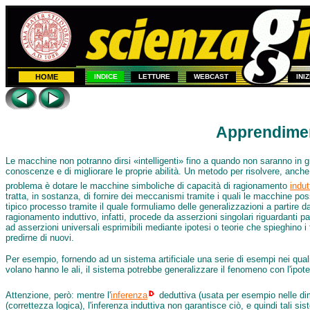
HOME
INDICE
LETTURE
WEBCAST
INI
Apprendime
Le macchine non potranno dirsi «intelligenti» fino a quando non saranno in g
conoscenze e di migliorare le proprie abilità. Un metodo per risolvere, anch
problema è dotare le macchine simboliche di capacità di ragionamento
indut
tratta, in sostanza, di fornire dei meccanismi tramite i quali le macchine p
tipico processo tramite il quale formuliamo delle generalizzazioni a partire da
ragionamento induttivo, infatti, procede da asserzioni singolari riguardanti pa
ad asserzioni universali esprimibili mediante ipotesi o teorie che spieghino i f
predirne di nuovi.
Per esempio, fornendo ad un sistema artificiale una serie di esempi nei qual
volano hanno le ali, il sistema potrebbe generalizzare il fenomeno con l'ipotes
Attenzione, però: mentre l'
inferenza
deduttiva (usata per esempio nelle dim
(correttezza logica), l'inferenza induttiva non garantisce ciò, e quindi tali s