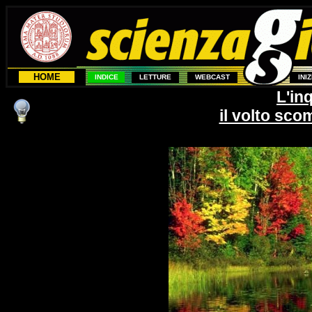
HOME
INDICE
LETTURE
WEBCAST
INI
L'in
il volto sco