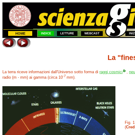
HOME
INDICE
LETTURE
WEBCAST
INI
La "fine
La terra riceve informazioni dall'Universo sotto forma di
raggi cosmici
,
neu
-7
radio (m - mm) ai gamma (circa 10
mm).
Fig. 
(
Credi