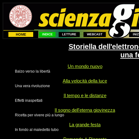
HOME
INDICE
LETTURE
WEBCAST
INI
Storiella dell'elettr
una f
Un mondo nuovo
Balzo verso la libertà
Alla velocità della luce
Una vera rivoluzione
Il tempo e le distanze
Effetti inaspettati
Il sogno dell'eterna giovinezza
Ricetta per vivere più a lungo
La grande festa
In fondo al maledetto tubo