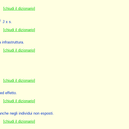
[
chiudi il dizionario
]
4
J x s.
[
chiudi il dizionario
]
infrastruttura.
[
chiudi il dizionario
]
[
chiudi il dizionario
]
ed effetto.
[
chiudi il dizionario
]
anche negli individui non esposti.
[
chiudi il dizionario
]