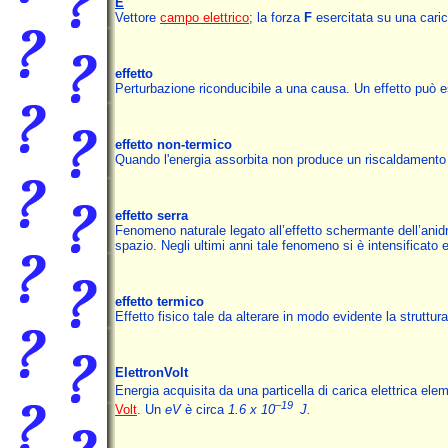
E
Vettore
campo elettrico
; la forza
F
esercitata su una cari
effetto
Perturbazione riconducibile a una causa. Un effetto può
effetto non-termico
Quando l'energia assorbita non produce un riscaldamento ta
effetto serra
Fenomeno naturale legato all’effetto schermante dell’anidr
spazio. Negli ultimi anni tale fenomeno si è intensificat
effetto termico
Effetto fisico tale da alterare in modo evidente la struttu
ElettronVolt
Energia acquisita da una particella di carica elettrica ele
–19
Volt
. Un
eV
è circa
1.6 x 10
J.