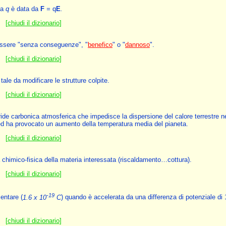
ca
q
è data da
F
=
q
E
.
[
chiudi il dizionario
]
 essere "senza conseguenze", "
benefico
" o "
dannoso
".
[
chiudi il dizionario
]
le da modificare le strutture colpite.
[
chiudi il dizionario
]
ide carbonica atmosferica che impedisce la dispersione del calore terrestre ne
o ed ha provocato un aumento della temperatura media del pianeta.
[
chiudi il dizionario
]
ra chimico-fisica della materia interessata (riscaldamento…cottura).
[
chiudi il dizionario
]
-19
mentare (
1.6 x 10
C
) quando è accelerata da una differenza di potenziale di 
[
chiudi il dizionario
]