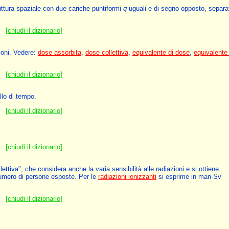
ruttura spaziale con due cariche puntiformi
q
uguali e di segno opposto, separa
[
chiudi il dizionario
]
ioni. Vedere:
dose assorbita
,
dose collettiva
,
equivalente di dose
,
equivalente 
[
chiudi il dizionario
]
llo di tempo.
[
chiudi il dizionario
]
[
chiudi il dizionario
]
ettiva", che considera anche la varia sensibilità alle radiazioni e si ottiene
umero di persone esposte. Per le
radiazioni ionizzanti
si esprime in man-Sv
[
chiudi il dizionario
]