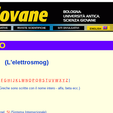
ZIATIVE
RIVISTE SCIENTIFICHE
SITI DIVULGATIVI
ENGLISH
IO
(L'elettrosmog)
F
G
H
I
J
K
L
M
N
O
P
Q
R
S
T
U
V
W
X
Y
Z
]
 Greche sono scritte con il nome intero - alfa, beta ecc.)
a nel
SI
(Sistema Internazionale).