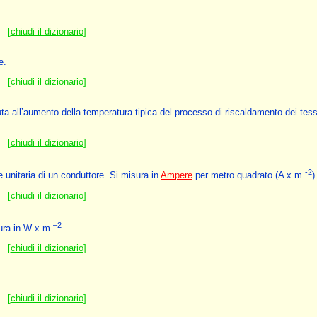
[
chiudi il dizionario
]
e.
[
chiudi il dizionario
]
uta all’aumento della temperatura tipica del processo di riscaldamento dei tess
[
chiudi il dizionario
]
-2
e unitaria di un conduttore. Si misura in
Ampere
per metro quadrato (A x m
)
[
chiudi il dizionario
]
–2
sura in W x m
.
[
chiudi il dizionario
]
[
chiudi il dizionario
]