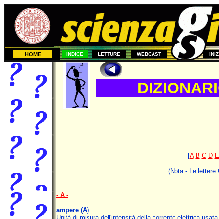
HOME
INDICE
LETTURE
WEBCAST
INI
DIZIONAR
[
A
B
C
D
E
(Nota - Le lettere
- A -
ampere
(A)
Unità di misura dell'intensità della corrente elettrica usat