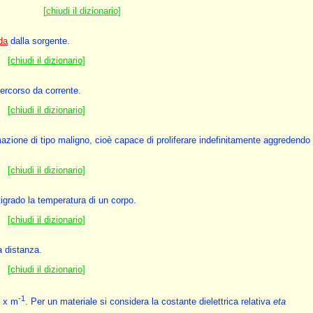
[
chiudi il dizionario
]
da
dalla sorgente.
[
chiudi il dizionario
]
ercorso da corrente.
[
chiudi il dizionario
]
zione di tipo maligno, cioè capace di proliferare indefinitamente aggredendo 
[
chiudi il dizionario
]
igrado la temperatura di un corpo.
[
chiudi il dizionario
]
a distanza.
[
chiudi il dizionario
]
-1
 x m
. Per un materiale si considera la costante dielettrica relativa
eta