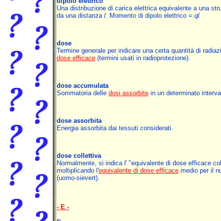
dipolo elettrico
Una distribuzione di carica elettrica equivalente a una st
da una distanza
l.
Momento di dipolo elettrico =
ql.
dose
Termine generale per indicare una certa quantità di radiaz
dose efficace
(termini usati in radioprotezione).
dose accumulata
Sommatoria delle
dosi assorbite
in un determinato interva
dose assorbita
Energia assorbita dai tessuti considerati.
dose collettiva
Normalmente, si indica l' "equivalente di dose efficace coll
moltiplicando l'
equivalente di dose efficace
medio per il n
(uomo-sievert).
- E -