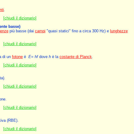
nti
.
[
chiudi il dizionario
]
ente basse)
uenze
più basse (dai
campi
"quasi statici" fino a circa 300 Hz) e
lunghezze
[
chiudi il dizionario
]
a di un
fotone
è
E= hf
dove
h
è la
costante di Planck
.
[
chiudi il dizionario
]
ta).
[
chiudi il dizionario
]
ione.
[
chiudi il dizionario
]
ativa (RBE).
[
chiudi il dizionario
]