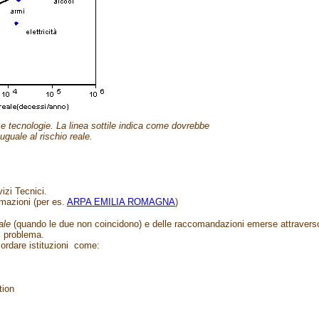
tà e tecnologie. La linea sottile indica come dovrebbe
uguale al rischio reale.
izi Tecnici.
mazioni (per es.
ARPA EMILIA ROMAGNA
)
ale
(quando le due non coincidono) e delle raccomandazioni emerse attravers
el problema.
icordare istituzioni come:
tion