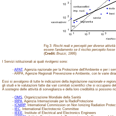
Fig 3:
Rischi reali e percepiti per diverse attivi
essere l'andamento se il rischio percepito fosse 
(
Credit:
Bruzzi, 1995
)
I Servizi istituzionali ai quali rivolgersi sono:
-
APAT
, Agenzia nazionale per la Protezione dell'Ambiente e per i serv
- ARPA, Agenzie Regionali Prevenzione e Ambiente, con le varie dira
Essi si avvalgono di tutte le indicazioni della
legislazione nazionale e region
gli studi e le valutazioni fatte dai vari comitati scientifici che si occupano d
A sostegno delle attività di sorveglianza e della loro credibilità si possono r
-
OMS
, Organizzazione Mondiale della Sanità
-
IRPA
, Agenzia Internazionale per la RadioProtezione
-
ICNIRP
, International Commission on Non Ionizing Radiation Protec
-
IEC
, International Electrotecnic Committee
-
IEEE
, Institute of Electrical and Electronics Engineers