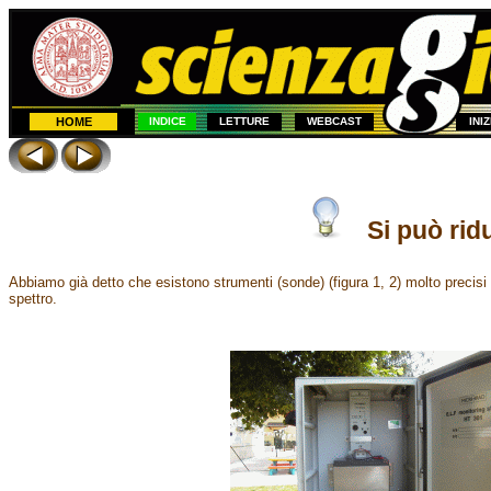
HOME
INDICE
LETTURE
WEBCAST
INI
Si può rid
Abbiamo già detto che esistono strumenti (sonde) (figura 1, 2) molto precisi e
spettro.