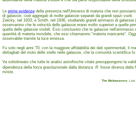
Le
prime evidenze
della presenza nell'Universo di materia che non possiamo o
di galassie, cioè aggregati di molte galassie separati da grandi spazi vuoti.
Zwicky, nel 1933, e Smith, nel 1936, studiando grandi ammassi di galassie (r
osservarono che le velocità delle galassie erano molto superiori a quelle p
quella delle galassie visibili. Essi conclusero che le galassie nell'ammasso
quantità di materia invisibile, che essi chiamarono "materia mancante". Oggi
osservabile tramite la luce emessa.
Fu solo negli anni '70, con la maggiore affidabilità dei dati sperimentali, il 
dettagliati del moto delle stelle nelle galassie, che la comunità scientifica 
Va sottolineato che tutte le analisi astrofisiche citate presuppongono la vali
dipendenza della forza gravitazionale dalla distanza
R
fosse diversa dall
riviste.
The Webweavers:
Last 