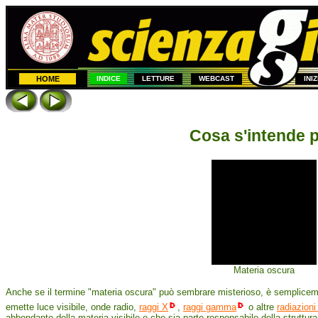
HOME
INDICE
LETTURE
WEBCAST
INI
Cosa s'intende 
Materia oscura
Anche se il termine "materia oscura" può sembrare misterioso, è semplicemen
emette luce visibile, onde radio,
raggi X
,
raggi gamma
o altre
radiazioni
abbondante della materia visibile e che sia parte responsabile della struttur