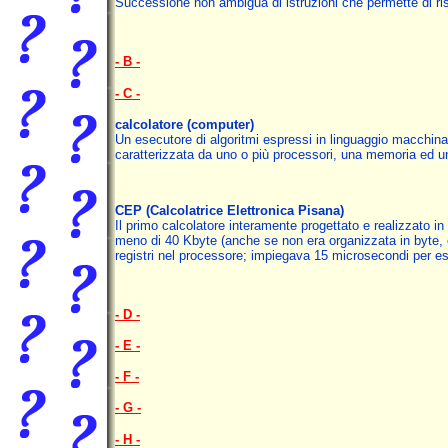
Successione non ambigua di istruzioni che permette di ri
- B -
- C -
calcolatore
(computer)
Un esecutore di algoritmi espressi in linguaggio macchina; 
caratterizzata da uno o più processori, una memoria ed 
CEP (Calcolatrice Elettronica Pisana)
Il primo calcolatore interamente progettato e realizzato in 
meno di 40 Kbyte (anche se non era organizzata in byte, ci
registri nel processore; impiegava 15 microsecondi per es
- D -
- E -
- F -
- G -
- H -