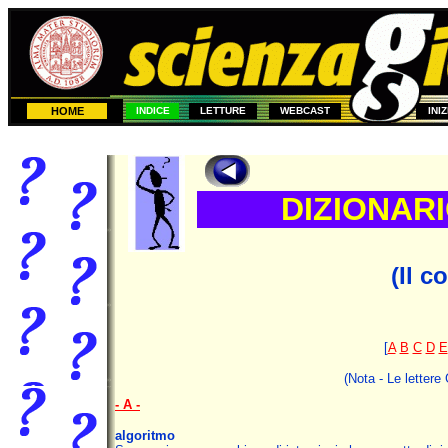
HOME
INDICE
LETTURE
WEBCAST
INI
DIZIONAR
(Il 
[
A
B
C
D
E
(Nota - Le lettere
- A -
algoritmo