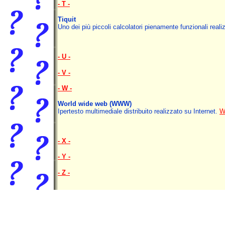
- T -
Tiquit
Uno dei più piccoli calcolatori pienamente funzionali realiz
- U -
- V -
- W -
World wide web (WWW)
Ipertesto multimediale distribuito realizzato su Internet.
- X -
- Y -
- Z -