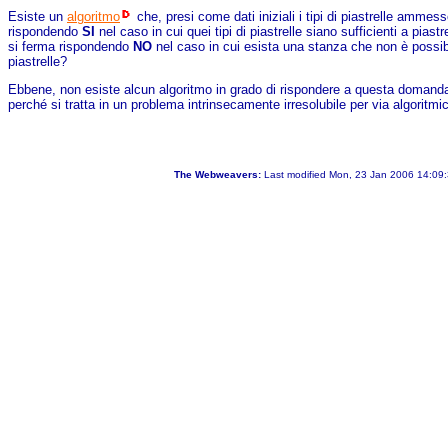
Esiste un
algoritmo
che, presi come dati iniziali i tipi di piastrelle amme
rispondendo
SI
nel caso in cui quei tipi di piastrelle siano sufficienti a pias
si ferma rispondendo
NO
nel caso in cui esista una stanza che non è possibil
piastrelle?
Ebbene, non esiste alcun algoritmo in grado di rispondere a questa domanda
perché si tratta in un problema intrinsecamente irresolubile per via algoritmi
The Webweavers:
Last modified Mon, 23 Jan 2006 14:09