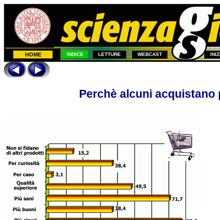
HOME
INDICE
LETTURE
WEBCAST
INI
Perchè alcuni acquistano p