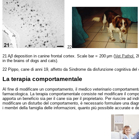
22
21 A
β
deposition
in canine
frontal
cortex
. Scale bar = 200 µm
(
Vet
Pathol
.
20
in the brains of dogs and
cats
).
22 Pippo, cane di anni
19
, affetto da Sindrome da disfunzione cognitiva del
La terapia comportamentale
Al fine di modificare un comportamento, il medico veterinario
comportamenta
farmacologica. La terapia comportamentale consiste nel modificare il comport
apporta un beneficio sia per il cane sia per il proprietario. Per riuscire
ad
indi
modificare un disturbo del comportamento, è necessario formulare una diagnos
i membri della famiglia delle
informazioni
, quanto più possibile accurate e d