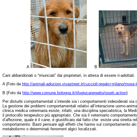
A
B
Cani abbandonati o “rinunciati” dai proprietari, in attesa di essere ri-adottati.
A (Foto da
http://animali-adozioni.vivastreet.it/cuccioli-regalo+milano/mose-
B (Foto da
http://www.comune.bologna.it/rifugiocanegatto/ospiti.action
)
Per disturbi comportamentali s’intende sia i comportamenti indesiderati sia
La gestione dei problemi comportamentali relativi all’interazione uomo-anima
clinica medica veterinaria esiste, infatti, una disciplina specialistica, la 
il protocollo terapeutico più appropriato. Che sia il veterinario comportamenta
d’affezione, quale è il cane, è giustificato dal fatto che esiste una stretta re
comportamento. Basti pensare agli effetti che hanno sul comportamento alcu
metabolismo o determinati fenomeni algici localizzati.