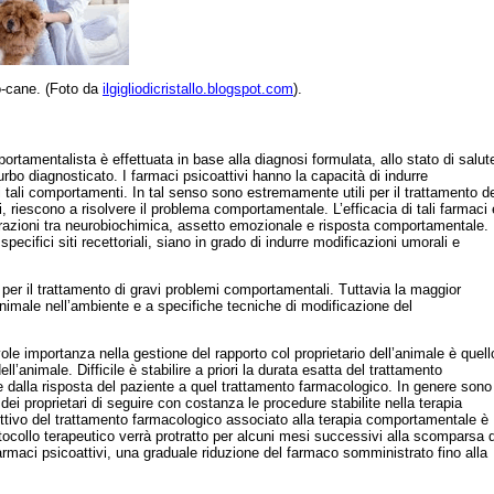
o-cane. (Foto da
ilgigliodicristallo.blogspot.com
).
ortamentalista
è effettuata in base alla diagnosi formulata, allo stato di salut
turbo diagnosticato. I farmaci psicoattivi hanno la capacità di indurre
i tali comportamenti. In tal senso sono
estremamente
utili per il trattamento d
 riescono a risolvere il problema comportamentale. L’efficacia di tali farmaci 
razioni tra
neurobiochimica
, assetto emozionale e risposta comportamentale.
cifici siti recettoriali, siano in grado di indurre modificazioni umorali e
e per il trattamento di gravi problemi comportamentali. Tuttavia la maggior
animale nell’ambiente e a specifiche tecniche di modificazione del
evole importanza nella gestione del rapporto col proprietario dell’animale è
quell
ell’animale. Difficile è stabilire a priori la durata esatta del trattamento
 e dalla risposta del paziente a quel trattamento farmacologico. In genere sono
ei proprietari di seguire con costanza le procedure stabilite nella terapia
ettivo del trattamento farmacologico associato alla terapia comportamentale è
otocollo terapeutico
verrà
protratto per alcuni mesi successivi alla scomparsa 
farmaci psicoattivi, una graduale riduzione del farmaco somministrato fino alla