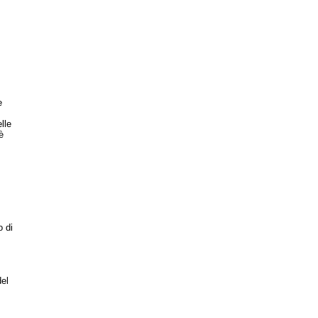
e
elle
è
o di
del