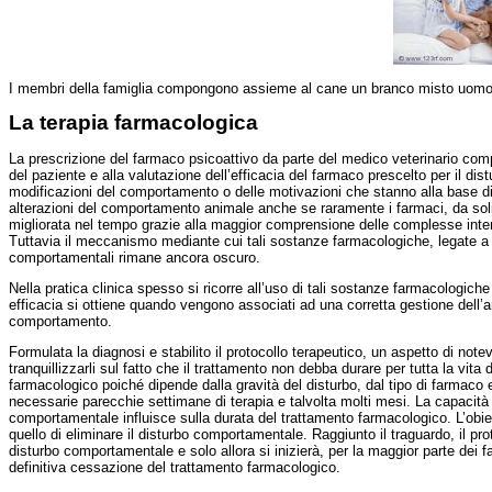
I membri della famiglia compongono assieme al cane un branco misto uom
La terapia farmacologica
La prescrizione del farmaco psicoattivo da parte del medico veterinario
comp
del paziente e alla valutazione dell’efficacia del farmaco prescelto per il dis
modificazioni del comportamento o delle motivazioni che stanno alla base d
alterazioni del comportamento animale anche se raramente i farmaci, da soli,
migliorata nel tempo grazie alla maggior comprensione delle complesse inte
Tuttavia il meccanismo mediante cui tali sostanze farmacologiche, legate a spe
comportamentali rimane ancora oscuro.
Nella pratica clinica spesso si ricorre all’uso di tali sostanze farmacologich
efficacia si ottiene quando
vengono
associati ad una corretta gestione dell’
comportamento.
Formulata la diagnosi e stabilito il protocollo terapeutico, un aspetto di not
tranquillizzarli sul fatto che il trattamento non debba durare per tutta la vita d
farmacologico poiché dipende dalla gravità del disturbo, dal tipo di farmaco
necessarie parecchie settimane di terapia e talvolta molti mesi. La capacità d
comportamentale influisce sulla durata del trattamento farmacologico. L’obi
quello di eliminare il disturbo comportamentale. Raggiunto il traguardo, il pr
disturbo comportamentale e solo allora si inizierà, per la maggior parte dei 
definitiva cessazione del trattamento farmacologico.