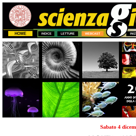
HOME
INDICE
LETTURE
WEBCAST
INI
1
Sabato 4 dicem