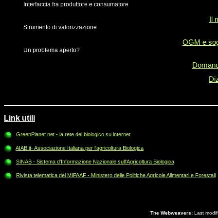
Interfaccia fra produttore e consumatore
Il
Strumento di valorizzazione
OGM e sogl
Un problema aperto?
Domande
Di
Link utili
GreenPlanet.net - la rete del biologico su internet
AIAB.it- Associazione Italiana per l'agricoltura Biologica
SINAB - Sistema d'Informazione Nazionale sull'Agricoltura Biologica
Rivista telematica del MIPAAF - Ministero delle Politiche Agricole Alimentari e Forestali
The Webweavers:
Last modif