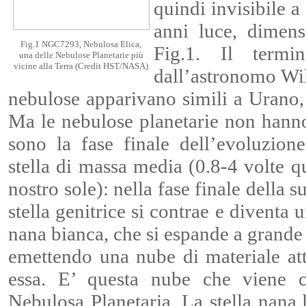
quindi invisibile 
anni luce, dimens
Fig.1 NGC7293, Nebulosa Elica,
Fig.1. Il termi
una delle Nebulose Planetarie più
vicine alla Terra (Credit HST/NASA)
dall’astronomo Wil
nebulose apparivano simili a Urano,
Ma le nebulose planetarie non hanno
sono la fase finale dell’evoluzion
stella di massa media (0.8-4 volte q
nostro sole): nella fase finale della su
stella genitrice si contrae e diventa u
nana bianca, che si espande a grande
emettendo una nube di materiale at
essa. E’ questa nube che viene c
Nebulosa Planetaria. La stella nana 