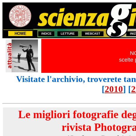
HOME
INDICE
LETTURE
WEBCAST
INI
NO
scelte
Visitate l'archivio, troverete tan
[
2010
] [
2
Le migliori fotografie deg
rivista Photogr