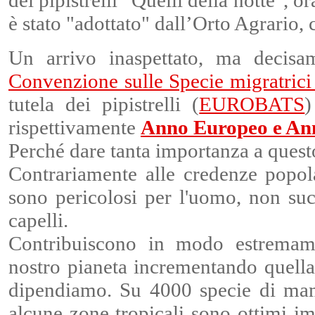
dei pipistrelli "Quelli della notte", or
è stato "adottato" dall’Orto Agrario, 
Un arrivo inaspettato, ma decisa
Convenzione sulle Specie migratric
tutela dei pipistrelli (
EUROBATS
)
rispettivamente
Anno Europeo e Anno
Perché dare tanta importanza a ques
Contrariamente alle
credenze popolar
sono pericolosi per l'uomo, non suc
capelli.
Contribuiscono in modo estremamen
nostro pianeta incrementando quella 
dipendiamo. Su 4000 specie di mamm
alcune zone tropicali sono ottimi im