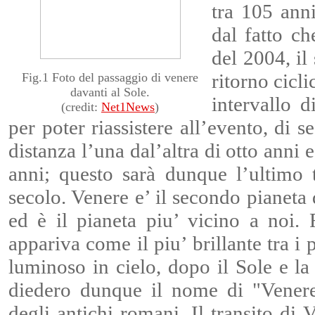
tra 105 ann
dal fatto ch
del 2004, il
ritorno cicli
Fig.1 Foto del passaggio di venere
davanti al Sole.
intervallo d
(credit:
Net1News
)
per poter riassistere all’evento, di 
distanza l’una dal’altra di otto ann
anni; questo sarà dunque l’ultimo 
secolo. Venere e’ il secondo pianeta 
ed è il pianeta piu’ vicino a noi. 
appariva come il piu’ brillante tra i
luminoso in cielo, dopo il Sole e l
diedero dunque il nome di "Venere
degli antichi romani. Il transito di