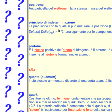
positrone
Antiparticella dell'
elettrone
. Ha la stessa massa dell'elett
principio di indeterminazione
La precisione con la quale si può misurare la posizione (
D
Delta
(x)·
Delta
(p
) >
/2; analogamente per le componenti
x
protone
È il
nucleo
positivo dell'
atomo
di idrogeno; è il protone; è 
Insieme al
neutrone
forma i nuclei atomici.
- Q -
quanto (quantum)
Il più piccolo ammontare discreto di una certa quantità fisic
quark
Costituente ultimo;
fermione
fondamentale che partecipa a
Non si è mai osservato un quark libero. Vi sono sei tipi di 
+2/3. La materia ordinaria è composta solo di quark
u
,
d
.
"colore"
è l'equivalente per l'
interazione forte
della carica e