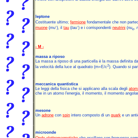
leptone
Costituente ultimo;
fermione
fondamentale che non parteci
-
-
muone
(
mu
), il
tau
(
tau
) e i corrispondenti
neutrini
(
nu
,
e
- M -
massa a riposo
La massa a riposo di una particella è la massa definita dal r
2
la velocità della luce al quadrato (m=E/c
). Quando si par
meccanica quantistica
Le leggi della fisica che si applicano alla scala degli
atom
che in un atomo l'energia, il momento, il momento angola
mesone
Un
adrone
con
spin
intero composto di un
quark
e un anti
microonde
Onde elettromagnetiche
che oscillano con frequenze com