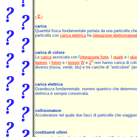
- C -
carica
Quantità fisica fondamentale portata da una particella che
particella con
carica elettrica
ha
interazione elettromagne
carica di colore
La
carica
associata con l'
interazione forte
. I
quark
e i
gluo
0
leptoni
, i
fotoni
e i
bosoni
W
e
Z
non hanno carica di color
diverso (rossa, verde, blu) e tre cariche di "anticolore" (an
carica elettrica
Grandezza fondamentale, numero quantico che determina la
elettrica è sempre conservata.
collisionatore
Acceleratore nel quale due fasci di particelle che viaggia
costituenti ultimi