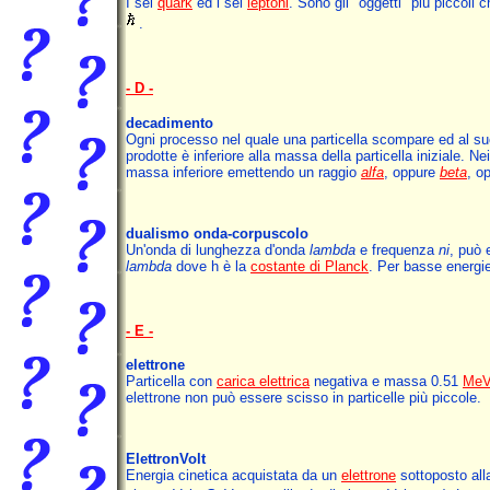
I sei
quark
ed i sei
leptoni
. Sono gli "oggetti" più piccoli 
.
- D -
decadimento
Ogni processo nel quale una particella scompare ed al su
prodotte è inferiore alla massa della particella iniziale. 
massa inferiore emettendo un raggio
alfa
, oppure
beta
, o
dualismo onda-corpuscolo
Un'onda di lunghezza d'onda
lambda
e frequenza
ni
, può 
lambda
dove h è la
costante di Planck
. Per basse energie
- E -
elettrone
Particella con
carica elettrica
negativa e massa 0.51
Me
elettrone non può essere scisso in particelle più piccole.
ElettronVolt
Energia cinetica acquistata da un
elettrone
sottoposto alla