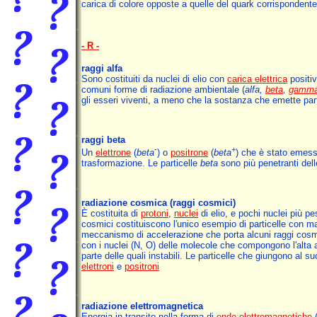
carica di colore opposte a quelle del quark corrispondente
- R -
raggi alfa
Sono costituiti da nuclei di elio con
carica elettrica
positiv
comuni forme di radiazione ambientale (
alfa,
beta
,
gamm
gli esseri viventi, a meno che la sostanza che emette par
raggi beta
-
+
Un
elettrone
(
beta
) o
positrone
(
beta
) che è stato emes
trasformazione. Le particelle
beta
sono più penetranti dell
radiazione cosmica
(raggi cosmici)
È costituita di
protoni
,
nuclei
di elio, e pochi nuclei più pe
cosmici costituiscono l'unico esempio di particelle con ma
meccanismo di accelerazione che porta alcuni raggi cosmic
con i nuclei (N, O) delle molecole che compongono l'alta 
parte delle quali instabili. Le particelle che giungono al s
elettroni
e
positroni
radiazione elettromagnetica
Energia in transito nella forma di
onde elettromagnetiche