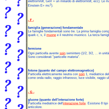
elettronVolt, GeV = un miliardo di elettronVolt, ecc). Le
2
Einstein E= mc
).
- F -
famiglia (generazione) fondamentale
Le famiglie fondamentali sono tre. La prima famiglia compre
quark c, s, il
muone
e il neutrino muonico. La terza famigli
fermione
Ogni particella avente
spin
semintero (1/2, 3/2, ... in unit
Sono considerati "particelle materia".
fotone
(quanto del campo elettromagnetico)
Particella elettricamente neutra con
spin
1, mediatrice dell
come onda radio, raggio infrarosso, luce visibile, raggio ul
- G -
gluone
(quanto dell'interazione forte)
Particella mediatrice dell'
interazione forte
. Esistono 8 tipi
anticolore.