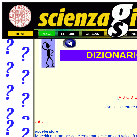
HOME
INDICE
LETTURE
WEBCAST
INI
DIZIONAR
[
A
B
C
D
E
(Nota - Le lettere
- A -
acceleratore
Macchina usata per accelerare particelle ad alta velocità e