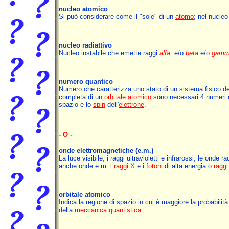
nucleo atomico
Si può considerare come il "sole" di un
atomo
; nel nucleo
nucleo radiattivo
Nucleo instabile che emette raggi
alfa
,
e/o
beta
e/o
gam
numero quantico
Numero che caratterizza uno stato di un sistema fisico de
completa di un
orbitale atomico
sono necessari 4 numeri qua
spazio e lo
spin
dell'
elettrone
.
- O -
onde elettromagnetiche
(e.m.)
La luce visibile, i raggi ultravioletti e infrarossi, le onde r
anche onde e.m. i
raggi X
e i
fotoni
di alta energia o
ragg
orbitale atomico
Indica la regione di spazio in cui è maggiore la probabilità
della
meccanica quantistica
.