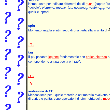
sapore
Nome usato per indicare differenti tipi di
quark
(sapore "fo
"debole":
elettrone, muone, tau
,
neutrino
,
neutrino
,
ne
e
mu
quark e leptoni.
spin
Momento angolare intrinseco di una particella in unità di
- T -
tau
Il più pesante
leptone
fondamentale con
carica elettrica
ne
+
corrispondente antiparticella è il
tau
.
- U -
- V -
violazione di CP
Meccanismo per il quale materia e antimateria evolvono n
di carica e parità, sono operazioni di simmetria della
mecc