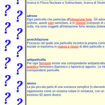
ricerca in Fisica Nucleare e Subnucleare, ricerca di Strutt
adrone
Ogni particella che partecipa all'
interazione forte
. Gli adro
protone, aventi
spin
semintero, e in
mesoni
(composti di u
nulla, ma sono soggetti all'interazione forte residua (inter
annichilazione
Processo nel quale una particella incontra la propria corri
iniziale si trasforma in
massa a riposo
di altre particelle 
antiparticella
Per ogni
fermione
esiste una corrispondente antiparticell
quantico
fermionico (barionico o leptonico) opposto. Le inte
corrispondenti particelle.
atomo
La più piccola parte di una sostanza semplice (o elemento)
rappresenta come un sistema solare in miniatura, con un
esistono 92 atomi diversi.