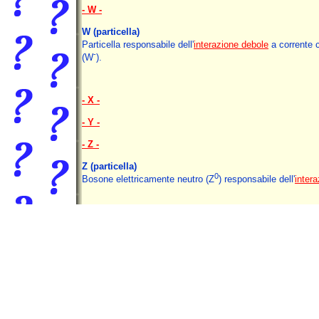
- W -
W
(particella)
Particella responsabile dell'
interazione debole
a corrente 
-
(W
).
- X -
- Y -
- Z -
Z
(particella)
0
Bosone elettricamente neutro (Z
) responsabile dell'
inter