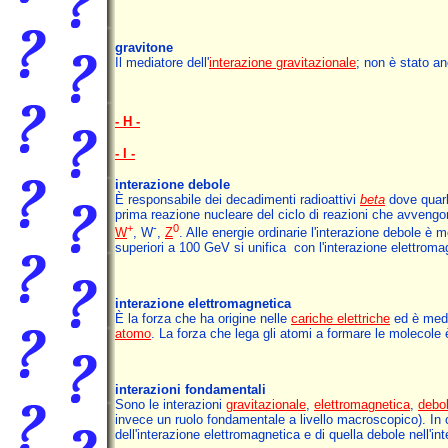
gravitone
Il mediatore dell'
interazione gravitazionale
; non è stato a
- H -
- I -
interazione debole
È responsabile dei decadimenti radioattivi
beta
dove quark
prima reazione nucleare del ciclo di reazioni che avvengon
+
-
0
W
, W
,
Z
.
Alle energie ordinarie l'interazione debole è mo
superiori a 100 GeV si unifica con l'interazione elettromag
interazione elettromagnetica
È la forza che ha origine nelle
cariche elettriche
ed è media
atomo
. La forza che lega gli atomi a formare le molecole 
interazioni fondamentali
Sono le interazioni
gravitazionale
,
elettromagnetica
,
debo
invece un ruolo fondamentale a livello macroscopico). In c
dell'interazione elettromagnetica e di quella debole nell'in