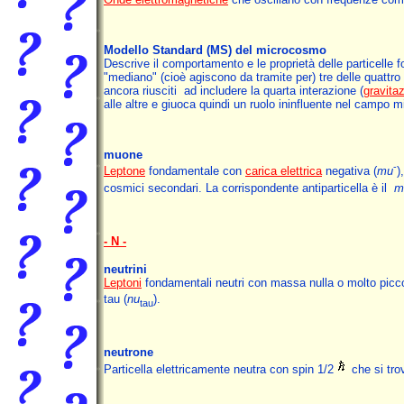
Modello Standard
(MS) del microcosmo
Descrive il comportamento e le proprietà delle particelle 
"mediano" (cioè agiscono da tramite per) tre delle quattro 
ancora riusciti ad includere la quarta interazione (
gravita
alle altre e giuoca quindi un ruolo ininfluente nel campo 
muone
-
Leptone
fondamentale con
carica elettrica
negativa (
mu
)
cosmici secondari. La corrispondente antiparticella è il
m
- N -
neutrini
Leptoni
fondamentali neutri con massa nulla o molto piccola.
tau (
nu
).
tau
neutrone
Particella elettricamente neutra con spin 1/2
che si tro