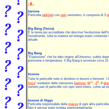
- B -
barione
Particella (
adrone
) con
spin
semintero; è composta di 3
q
Big Bang
(Teoria)
È la teoria più accreditata che descrive l'evoluzione dell'U
Inizialmente, tutta la materia ed energia erano contenute i
attuale.
Big Bang
"Esplosione" che ha dato origine all'Universo; subito dop
pressione e temperatura. Il Big Bang è avvenuto circa 15 m
bosone
Tutte le particelle note si dividono in bosoni e fermioni. I
+/-
0
forza
" mediatori delle interazioni (
gamma
,
W
,
Z
, 8
gluo
numero pari di particelle con spin semi-intero, come ad e
bosone di Higgs
Particella responsabile della
massa
di ogni altra particell
Non è ancora stata rivelata sperimentalmente.