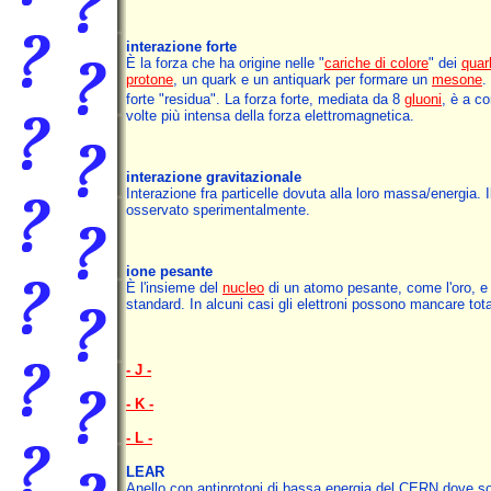
interazione forte
È la forza che ha origine nelle "
cariche di colore
" dei
quar
protone
, un quark e un antiquark per formare un
mesone
.
forte "residua". La forza forte, mediata da 8
gluoni
, è a co
volte più intensa della forza elettromagnetica.
interazione gravitazionale
Interazione fra particelle dovuta alla loro massa/energia. 
osservato sperimentalmente.
ione pesante
È l'insieme del
nucleo
di un atomo pesante, come l'oro, e
standard. In alcuni casi gli elettroni possono mancare to
- J -
- K -
- L -
LEAR
Anello con antiprotoni di bassa energia del CERN dove son