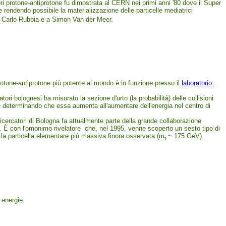
tori protone-antiprotone fu dimostrata al CERN nei primi anni '80 dove il Super
e rendendo possibile la materializzazione delle particelle mediatrici
 a Carlo Rubbia e a Simon Van der Meer.
rotone-antiprotone più potente al mondo è in funzione presso il
laboratorio
tori bolognesi ha misurato la sezione d'urto (la probabilità) delle collisioni
e determinando che essa aumenta all'aumentare dell'energia nel centro di
ricercatori di Bologna fa attualmente parte della grande collaborazione
. È con l'omonimo rivelatore che, nel 1995, venne scoperto un sesto tipo di
 la particella elementare più massiva finora osservata (m
~ 175 GeV).
t
 energie.