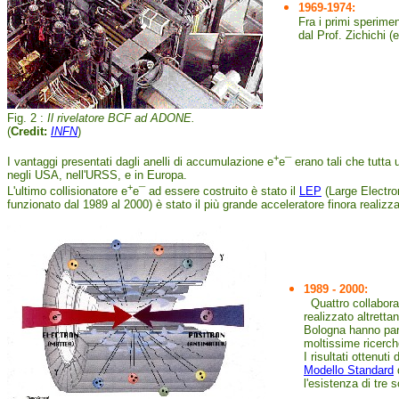
1969-1974:
Fra i primi sperimen
dal Prof. Zichichi 
Fig. 2 :
Il rivelatore BCF ad ADONE.
(
Credit:
INFN
)
+
I vantaggi presentati dagli anelli di accumulazione e
e¯ erano tali che tutta 
negli USA, nell'URSS, e in Europa.
+
L'ultimo collisionatore e
e¯ ad essere costruito è stato il
LEP
(Large Electro
funzionato dal 1989 al 2000) è stato il più grande acceleratore finora realizza
1989 - 2000:
Quattro collaboraz
realizzato altrettan
Bologna hanno part
moltissime ricerch
I risultati ottenut
Modello Standard
d
l'esistenza di tre so