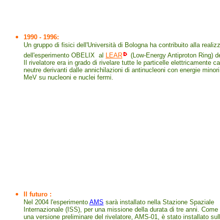
1990 - 1996:
Un gruppo di fisici dell'Università di Bologna ha contribuito alla reali
dell'esperimento OBELIX al
LEAR
(Low-Energy Antiproton Ring) 
Il rivelatore era in grado di rivelare tutte le particelle elettricamente c
neutre derivanti dalle annichilazioni di antinucleoni con energie minori
MeV su nucleoni e nuclei fermi.
Il futuro :
Nel 2004 l'esperimento
AMS
sarà installato nella Stazione Spaziale
Internazionale (ISS), per una missione della durata di tre anni. Come 
una versione preliminare del rivelatore, AMS-01, è stato installato su