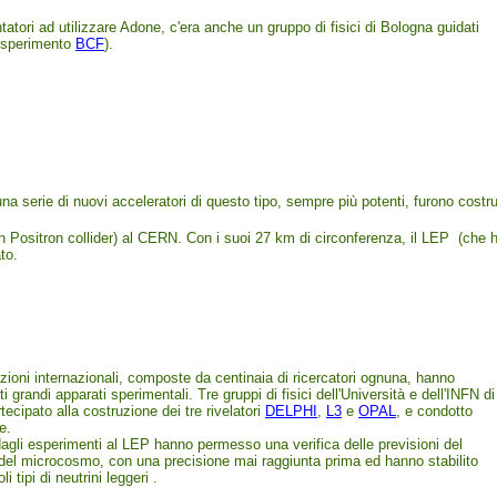
tatori ad utilizzare Adone, c'era anche un gruppo di fisici di Bologna guidati
(esperimento
BCF
).
una serie di nuovi acceleratori di questo tipo, sempre più potenti, furono costru
n Positron collider) al CERN. Con i suoi 27 km di circonferenza, il LEP (che 
to.
ioni internazionali, composte da centinaia di ricercatori ognuna, hanno
ti grandi apparati sperimentali. Tre gruppi di fisici dell'Università e dell'INFN di
ecipato alla costruzione dei tre rivelatori
DELPHI
,
L3
e
OPAL
, e condotto
e.
i dagli esperimenti al LEP hanno permesso una verifica delle previsioni del
el microcosmo, con una precisione mai raggiunta prima ed hanno stabilito
li tipi di neutrini leggeri .