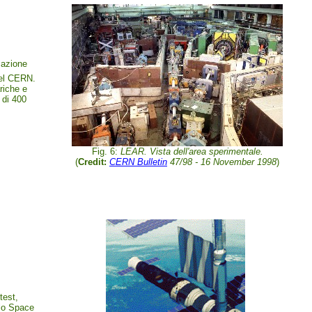
zzazione
del CERN.
ariche e
 di 400
Fig. 6:
LEAR. Vista dell'area sperimentale.
(
Credit:
CERN Bulletin
47/98 - 16 November 1998
)
test,
llo Space