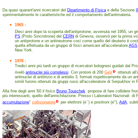
Da quasi quarant'anni ricercatori del
Dipartimento di Fisica
e della Sezione
sperimentalmente le caratteristiche ed il comportamento dell'antimateria.
1965 :
Dieci anni dopo la scoperta dell'antiprotone, avvenuta nel 1955, un grup
PS
(Proto Sincrotrone) del
CERN
di Ginevra, osservò per la prima vo
un antiprotone e un antineutrone così come quello del deuterio è co
quella effettuata da un gruppo di fisici americani all'acceleratore
AGS
New York.
1978 :
Tredici anni più tardi un gruppo di ricercatori bolognesi guidati dal Pr
rivelò
antinuclei più complessi
. Con protoni di 200
GeV
ottenuti all
antinuclei di antitrizio e di antielio 3, formati rispettivamente da un a
simili furono ottenuti da gruppi russi all'acceleratore di Serpukhov in
Alla fine degli anni '60 il fisico
Bruno Touschek
propose di fare collidere fro
più interessanti, quello dell'annichilazione. Presso i Laboratori Nazionali di 
+
accumulazione
"
collisionatore
per elettroni (e¯) e positroni (e
),
AdA
, subi