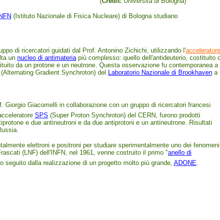
(
Credit:
Università di Bologna
)
INFN
(Istituto Nazionale di Fisica Nucleare) di Bologna studiano
po di ricercatori guidati dal Prof. Antonino Zichichi, utilizzando l'
accelerator
lta un
nucleo di antimateria
più complesso: quello dell'antideuterio, costituito 
stituito da un protone e un neutrone. Questa osservazione fu contemporanea a
(Alternating Gradient Synchroton) del
Laboratorio Nazionale di Brookhaven
a
of. Giorgio Giacomelli in collaborazione con un gruppo di ricercatori francesi
'acceleratore
SPS
(Super Proton Synchroton) del CERN, furono prodotti
ntiprotone e due antineutroni e da due antiprotoni e un antineutrone. Risultati
 Russia.
ntalmente elettroni e positroni per studiare sperimentalmente uno dei fenomeni
Frascati (LNF) dell'INFN, nel 1961, venne costruito il primo "
anello di
to seguito dalla realizzazione di un progetto molto più grande,
ADONE
.