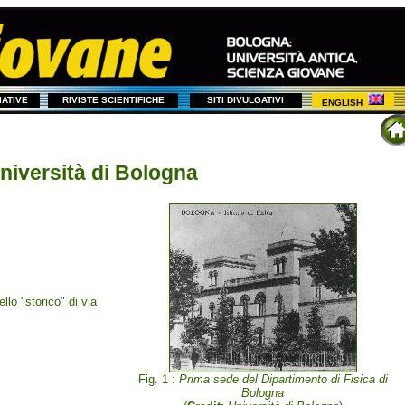
ZIATIVE
RIVISTE SCIENTIFICHE
SITI DIVULGATIVI
ENGLISH
Università di Bologna
llo "storico" di via
Fig. 1 :
Prima sede del Dipartimento di Fisica di
Bologna