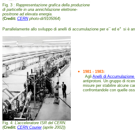
Fig. 3 :
Rappresentazione grafica della produzione
di particelle in una annichilazione elettrone-
positrone ad elevata energia.
(
Credit:
CERN
photo-di/9105064
)
+
Parrallelamente allo sviluppo di anelli di accumulazione per e¯ ed e
si è an
1981 - 1983:
Agli
Anelli di Accumulazione
antiprotoni. Un gruppo di ricer
misure per stabilire alcune car
confrontandole con quelle osse
Fig. 4:
L'acceleratore ISR del CERN.
(
Credit:
CERN Courier
(aprile 2002)
)