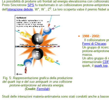
La possibilità di produrre urti frontali ad energia elevatissima con collisiona
Proto Sincrotrone
SPS
fu trasformato in un collisionatore protone-antiproton
+
0
dell'
interazione debole
, W
, W¯, Z
. La loro scoperta valse il premio Nobel
1988 - 2002:
Il collisionatore p
Fermi di Chicago
.
Un gruppo di ricerca
protone-antiproton
massa.
Un altro gruppo di 
internazionale
CDF
quark, il
quark top
,
Fig. 5:
Rappresentazione grafica della produzione
del quark top e del suo antiquark in una collisione
protone-antiprotone ad elevata energia.
(
Credit:
Fermilab
)
Studi delle interazioni materia-antimateria sono stati condotti anche a basse