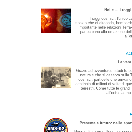
Noi e ... i ragg
I raggi cosmici, l'unico 
spazio che ci circonda, bombard
importante nelle relazioni Terr
partecipano alla creazione de
all'
AL
La vera
Grazie ad avventurosi studi fu po
naturale che si osserva sulla T
cosmici, particelle che arrivano
centinaia di milioni di volte di qu
terrestri. Come tutte le grand
all’entusiasmo 
Presente e futuro: nello spaz
Hess salì su un pallone per scopri