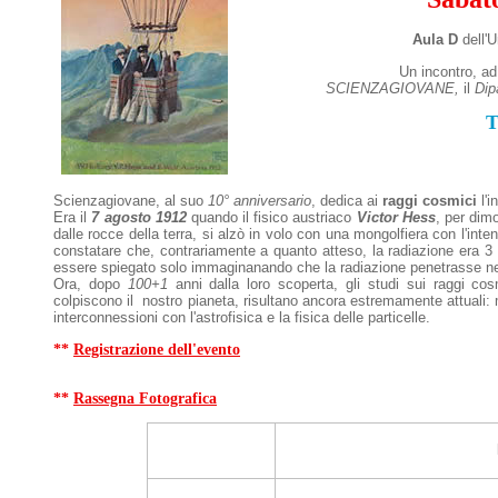
Aula D
dell'
Un incontro, ad
SCIENZAGIOVANE,
il
Dip
T
Scienzagiovane, al suo
10° anniversario
, dedica ai
raggi cosmici
l'i
Era il
7 agosto 1912
quando il fisico austriaco
Victor Hess
, per dim
dalle rocce della terra, si alzò in volo con una mongolfiera con l'inte
constatare che, contrariamente a quanto atteso, la radiazione era 3 v
essere spiegato solo immaginanando che la radiazione penetrasse nel
Ora, dopo
100+1
anni dalla loro scoperta, gli studi sui raggi co
colpiscono il nostro pianeta, risultano ancora estremamente attuali: mo
interconnessioni con l'astrofisica e la fisica delle particelle.
**
Registrazione dell'evento
**
Rassegna Fotografica