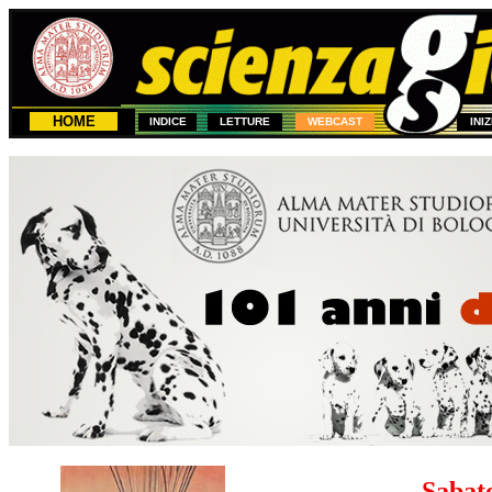
HOME
INDICE
LETTURE
WEBCAST
INI
1
Sabat