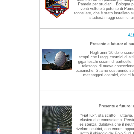
Pamela per studiarli. Bologna pa
venti volte più potente di Pam
tonnellate, che è stato installato 
studierà i raggi cosmici 
AL
Presente e futuro: al su
Negli anni ’30 dello scors
scoprì che i raggi cosmici di a
giganteschi sciami di particelle.
telescopi di nuova concezione, p
oceaniche. Stiamo costruendo stru
messaggeri cosmici, che ci fo
Presente e futuro: 
“Fiat lux”, sta scritto. Tuttavi
elusiva che conosciamo. Persino
esistenza, dubitava che il neut
rivelare neutrini, con enormi appar
sotto il ghiaccio del Polo Sud. 