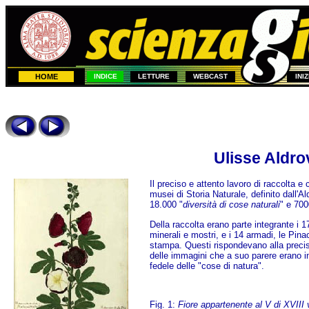
HOME
INDICE
LETTURE
WEBCAST
INI
Ulisse Aldro
Il preciso e attento lavoro di raccolta e 
musei di Storia Naturale, definito dall'A
18.000 "
diversità di cose naturali
" e 700
Della raccolta erano parte integrante i 17
minerali e mostri, e i 14 armadi, le Pinac
stampa. Questi rispondevano alla precisa
delle immagini che a suo parere erano inf
fedele delle "cose di natura".
Fig. 1:
Fiore appartenente al V di XVIII 