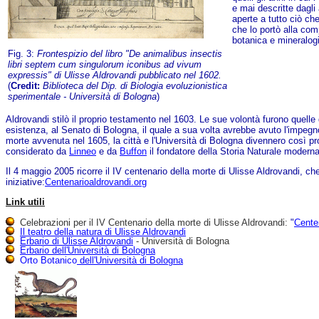
e mai descritte dagli
aperte a tutto ciò c
che lo portò alla comp
botanica e mineralogia
Fig. 3:
Frontespizio del libro "De animalibus insectis
libri septem cum singulorum iconibus ad vivum
expressis" di Ulisse Aldrovandi pubblicato nel 1602.
(
Credit:
Biblioteca del Dip. di Biologia evoluzionistica
sperimentale - Università di Bologna
)
Aldrovandi stilò il proprio testamento nel 1603. Le sue volontà furono quelle d
esistenza, al Senato di Bologna, il quale a sua volta avrebbe avuto l'impegn
morte avvenuta nel 1605, la città e l'Università di Bologna divennero così prop
considerato da
Linneo
e da
Buffon
il fondatore della Storia Naturale moderna
Il 4 maggio 2005 ricorre il IV centenario della morte di Ulisse Aldrovandi,
iniziative:
Centenarioaldrovandi.org
Link utili
Celebrazioni per il IV Centenario della morte di Ulisse Aldrovandi:
"
Cente
Il teatro della natura di Ulisse Aldrovandi
Erbario di Ulisse Aldrovandi
- Università di Bologna
Erbario dell'Università di Bologna
Orto Botanico dell'Università di Bologna